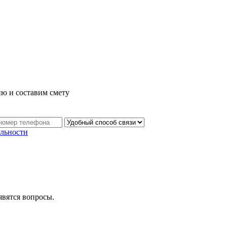
ию и составим смету
льности
явятся вопросы.